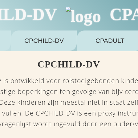
ILD-DV
CP
CPCHILD-DV
CPADULT
CPCHILD-DV
is ontwikkeld voor rolstoelgebonden kinde
nstige beperkingen ten gevolge van bijv cer
eze kinderen zijn meestal niet in staat zel
te vullen. De CPCHILD-DV is een proxy instru
vragenlijst wordt ingevuld door een ouder/